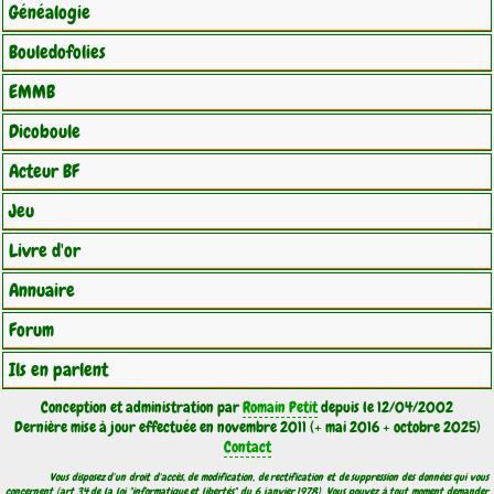
Généalogie
Bouledofolies
EMMB
Dicoboule
Acteur BF
Jeu
Livre d'or
Annuaire
Forum
Ils en parlent
Conception et administration par
Romain Petit
depuis le 12/04/2002
Dernière mise à jour effectuée en novembre 2011 (+ mai 2016 + octobre 2025)
Contact
Vous disposez d'un droit d'accès, de modification, de rectification et de suppression des données qui vous
concernent (art 34 de la loi "informatique et libertés" du 6 janvier 1978). Vous pouvez à tout moment demander