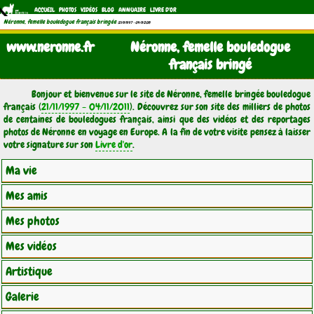
ACCUEIL
PHOTOS
VIDÉOS
BLOG
ANNUAIRE
LIVRE D'OR
Néronne, femelle bouledogue français bringée
(21/11/1997 - 04/11/2011)
www.neronne.fr
Néronne, femelle bouledogue
français bringé
Bonjour et bienvenue sur le site de Néronne, femelle bringée bouledogue
français (
21/11/1997 - 04/11/2011
). Découvrez sur son site des milliers de photos
de centaines de bouledogues français, ainsi que des vidéos et des reportages
photos de Néronne en voyage en Europe. A la fin de votre visite pensez à laisser
votre signature sur son
Livre d'or
.
Ma vie
Mes amis
Mes photos
Mes vidéos
Artistique
Galerie