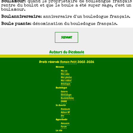
Boulamour
: quand le propriétaire de bouledogue français
rentre du boulot et que le boule a été super sage, c'est un
boulamour.
Boulanniversaire
: anniversaire d'un bouledogue français.
Boule puante
: dénomination du bouledogue français.
SUIVANT
Auteurs du Dicoboule
Droits réservés
Romain Petit
2002-2026
Néronne
Ma vie
Mes amis
Mes photos
Mes vidéos
Artistique
Bouledogue
Galerie
Généalogie
Bouledofolies
EMMB
Se divertir
Dicoboule
Acteur BF
Jeu
Approfondir
Annuaire
Forum
Le site