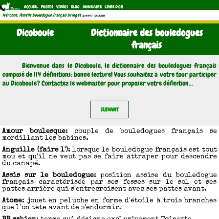
ACCUEIL
PHOTOS
VIDÉOS
BLOG
ANNUAIRE
LIVRE D'OR
Néronne, femelle bouledogue français bringée
(21/11/1997 - 04/11/2011)
Dicoboule
Dictionnaire des bouledogues
français
Bienvenue dans le Dicoboule, le dictionnaire des bouledogues français
composé de 114 définitions: bonne lecture! Vous souhaitez à votre tour participer
au Dicoboule? Contactez le webmaster pour proposer votre définition...
SUIVANT
Amour boulesque
: couple de bouledogues français se
mordillant les babines.
Anguille (faire l')
: lorsque le bouledogue français est tout
mou et qu'il ne veut pas se faire attraper pour descendre
du canapé.
Assis sur le bouledogue
: position assise du bouledogue
français caractérisée par ses fesses sur le sol et ses
pattes arrière qui s'entrecroisent avec ses pattes avant.
Atome
: jouet en peluche en forme d'étoile à trois branches
que l'on tète avant de s'endormir.