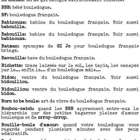
BB sshien
: terme qui désigne exclusivement Toinette.
BBB
: bébé bouledogue.
BF
: bouledogue français.
Babinouze
: babine du bouledogue français. Voir aussi
babouille
.
Babouille
: babine du bouledogue français. Voir aussi
babinouze
.
Batman
: synonyme de
GI Jo
pour bouledogue français
bringé.
Bavouille
: bave du bouledogue français.
Bichette
: trace laissée sur le sol, les tapis, les canapés
par le... enfin la... d'un bouledogue mâle...
Bidon
: ventre du bouledogue français. Voir aussi
bidoulliou
.
Bidoulliou
: ventre du bouledogue français. Voir aussi
bidon
.
Born to be boule
: art de vivre du bouledogue français.
Boubou-catch
: quand les
BBB
apprennent entre-eux la
hiérarchie par des petites bagarres pleines d'amour
boulesque et de
crrop-crrop
.
Bouille-boule d'amour
: quand votre bouledogue vous
regarde pendant plusieurs minutes avec des yeux
admiratifs.