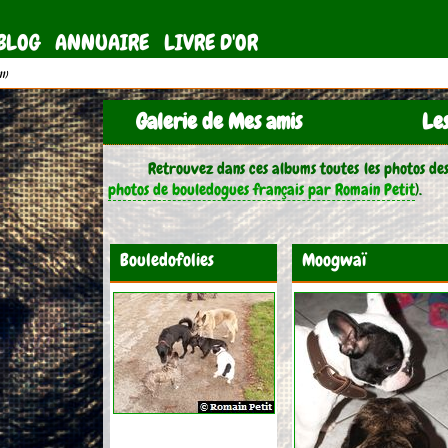
BLOG
ANNUAIRE
LIVRE D'OR
11)
Galerie de Mes amis
Le
Retrouvez dans ces albums toutes les photos des
photos de bouledogues français par Romain Petit
).
Bouledofolies
Moogwaï