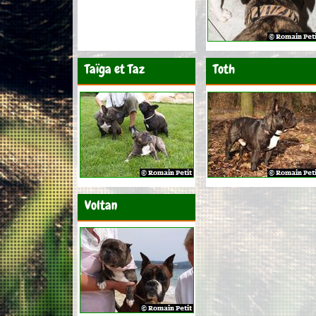
Taïga et Taz
Toth
Voltan