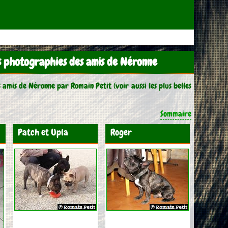
s photographies des amis de Néronne
 amis de Néronne par Romain Petit (voir aussi les plus belles
Sommaire
Patch et Upla
Roger