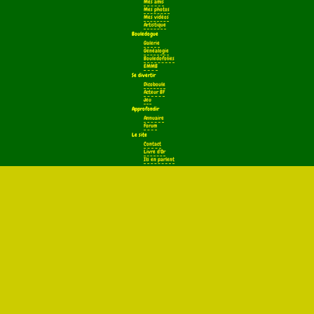
Mes amis
Mes photos
Mes vidéos
Artistique
Bouledogue
Galerie
Généalogie
Bouledofolies
EMMB
Se divertir
Dicoboule
Acteur BF
Jeu
Approfondir
Annuaire
Forum
Le site
Contact
Livre d'Or
Ils en parlent