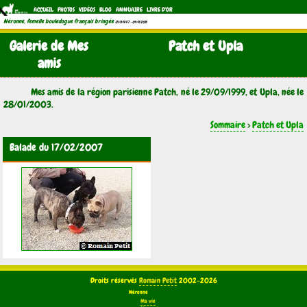
ACCUEIL
PHOTOS
VIDÉOS
BLOG
ANNUAIRE
LIVRE D'OR
Néronne, femelle bouledogue français bringée
(21/11/1997 - 04/11/2011)
Galerie de Mes
Patch et Upla
amis
Mes amis de la région parisienne Patch, né le 29/09/1999, et Upla, née le
28/01/2003.
Sommaire
>
Patch et Upla
Balade du 17/02/2007
Droits réservés
Romain Petit
2002-2026
Néronne
Ma vie