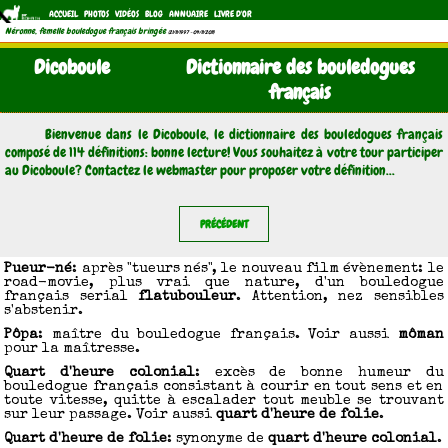
ACCUEIL
PHOTOS
VIDÉOS
BLOG
ANNUAIRE
LIVRE D'OR
Néronne, femelle bouledogue français bringée
(21/11/1997 - 04/11/2011)
Dicoboule
Dictionnaire des bouledogues
français
Bienvenue dans le Dicoboule, le dictionnaire des bouledogues français
composé de 114 définitions: bonne lecture! Vous souhaitez à votre tour participer
au Dicoboule? Contactez le webmaster pour proposer votre définition...
PRÉCÉDENT
Pueur-né
: après "tueurs nés", le nouveau film évènement: le
road-movie, plus vrai que nature, d'un bouledogue
français serial
flatubouleur
. Attention, nez sensibles
s'abstenir.
Pôpa
: maître du bouledogue français. Voir aussi
môman
pour la maîtresse.
Quart d'heure colonial
: excès de bonne humeur du
bouledogue français consistant à courir en tout sens et en
toute vitesse, quitte à escalader tout meuble se trouvant
sur leur passage. Voir aussi
quart d'heure de folie
.
Quart d'heure de folie
: synonyme de
quart d'heure colonial
.