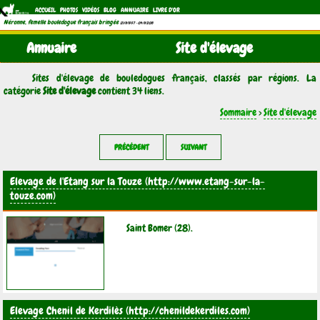
ACCUEIL
PHOTOS
VIDÉOS
BLOG
ANNUAIRE
LIVRE D'OR
Néronne, femelle bouledogue français bringée
(21/11/1997 - 04/11/2011)
Annuaire
Site d'élevage
Sites d'élevage de bouledogues français, classés par régions. La
catégorie
Site d'élevage
contient 34 liens.
Sommaire
>
Site d'élevage
PRÉCÉDENT
SUIVANT
Elevage de l'Etang sur la Touze
Saint Bomer (28).
Elevage Chenil de Kerdilès