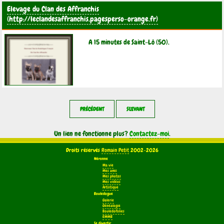
Elevage du Clan des Affranchis
A 15 minutes de Saint-Lô (50).
PRÉCÉDENT
SUIVANT
Un lien ne fonctionne plus?
Contactez-moi
.
Droits réservés
Romain Petit
2002-2026
Néronne
Ma vie
Mes amis
Mes photos
Mes vidéos
Artistique
Bouledogue
Galerie
Généalogie
Bouledofolies
EMMB
Se divertir