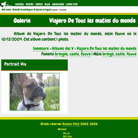
ACCUEIL
PHOTOS
VIDÉOS
BLOG
ANNUAIRE
LIVRE D'OR
Néronne, femelle bouledogue français bringée
(21/11/1997 - 04/11/2011)
Galerie
Viajero De Tous les matins du monde
Album de Viajero De Tous les matins du monde, mâle fauve né le
10/12/2004. Cet album contient 1 photo.
Sommaire
>
Albums des V
>
Viajero De Tous les matins du monde
Femelle
bringée
,
caille
,
fauve
| Mâle
bringé
,
caille
,
fauve
Portrait Via
Droits réservés
Romain Petit
2002-2026
Néronne
Ma vie
Mes amis