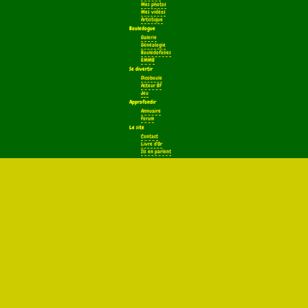
Mes photos
Mes vidéos
Artistique
Bouledogue
Galerie
Généalogie
Bouledofolies
EMMB
Se divertir
Dicoboule
Acteur BF
Jeu
Approfondir
Annuaire
Forum
Le site
Contact
Livre d'Or
Ils en parlent