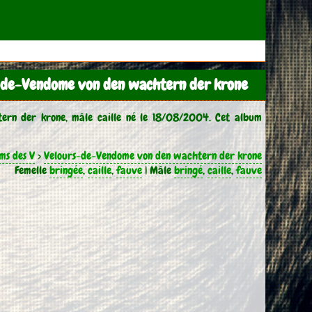
-de-Vendome von den wachtern der krone
rn der krone, mâle caille né le 18/08/2004. Cet album
ms des V
>
Velours-de-Vendome von den wachtern der krone
Femelle
bringée
,
caille
,
fauve
| Mâle
bringé
,
caille
,
fauve