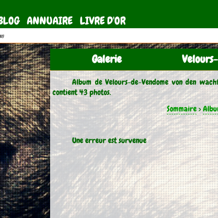
BLOG
ANNUAIRE
LIVRE D'OR
11)
Galerie
Velours
Album de Velours-de-Vendome von den wachte
contient 43 photos.
Sommaire
>
Albu
Une erreur est survenue