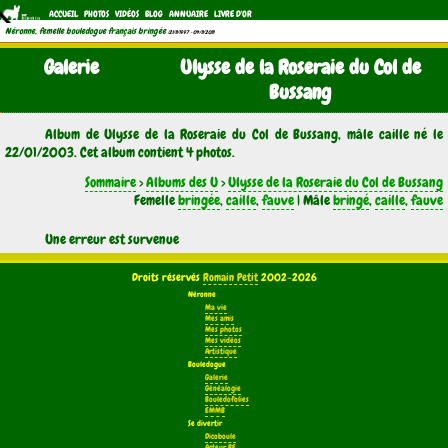
ACCUEIL
PHOTOS
VIDÉOS
BLOG
ANNUAIRE
LIVRE D'OR
Néronne, femelle bouledogue français bringée
(21/11/1997 - 04/11/2011)
Galerie
Ulysse de la Roseraie du Col de
Bussang
Album de Ulysse de la Roseraie du Col de Bussang, mâle caille né le
22/01/2003. Cet album contient 4 photos.
Sommaire
>
Albums des U
>
Ulysse de la Roseraie du Col de Bussang
Femelle
bringée
,
caille
,
fauve
| Mâle
bringé
,
caille
,
fauve
Une erreur est survenue
Droits réservés
Romain Petit
2002-2026
Néronne
Ma vie
Mes amis
Mes photos
Mes vidéos
Artistique
Bouledogue
Galerie
Généalogie
Bouledofolies
EMMB
Se divertir
Dicoboule
Acteur BF