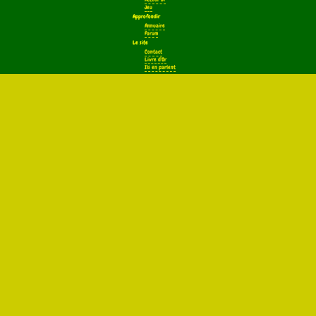
Jeu
Approfondir
Annuaire
Forum
Le site
Contact
Livre d'Or
Ils en parlent