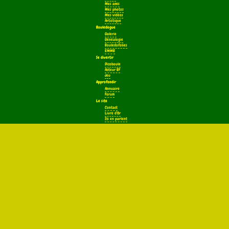
Mes amis
Mes photos
Mes vidéos
Artistique
Bouledogue
Galerie
Généalogie
Bouledofolies
EMMB
Se divertir
Dicoboule
Acteur BF
Jeu
Approfondir
Annuaire
Forum
Le site
Contact
Livre d'Or
Ils en parlent