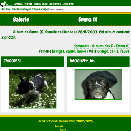
ACCUEIL
PHOTOS
VIDÉOS
BLOG
ANNUAIRE
LIVRE D'OR
Néronne, femelle bouledogue français bringée
(21/11/1997 - 04/11/2011)
Galerie
Emma (1)
Album de Emma (1), femelle caille née le 28/11/2003. Cet album contient
2 photos.
Sommaire
>
Albums des E
>
Emma (1)
Femelle
bringée
,
caille
,
fauve
| Mâle
bringé
,
caille
,
fauve
IM001531
IM001644_bis
Droits réservés
Romain Petit
2002-2026
Néronne
Ma vie