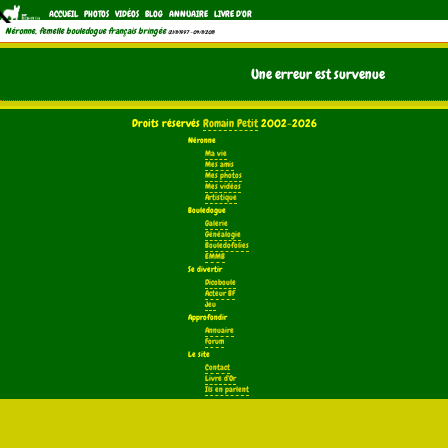
ACCUEIL
PHOTOS
VIDÉOS
BLOG
ANNUAIRE
LIVRE D'OR
Néronne, femelle bouledogue français bringée
(21/11/1997 - 04/11/2011)
Une erreur est survenue
Droits réservés
Romain Petit
2002-2026
Néronne
Ma vie
Mes amis
Mes photos
Mes vidéos
Artistique
Bouledogue
Galerie
Généalogie
Bouledofolies
EMMB
Se divertir
Dicoboule
Acteur BF
Jeu
Approfondir
Annuaire
Forum
Le site
Contact
Livre d'Or
Ils en parlent