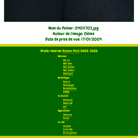
Nom du fichier: 04011703.jpg
Auteur de l'image: Céline
Date de prise de vue: 17/01/2004
Droits réservés
Romain Petit
2002-2026
Néronne
Ma vie
Mes amis
Mes photos
Mes vidéos
Artistique
Bouledogue
Galerie
Généalogie
Bouledofolies
EMMB
Se divertir
Dicoboule
Acteur BF
Jeu
Approfondir
Annuaire
Forum
Le site
Contact
Livre d'Or
Ils en parlent