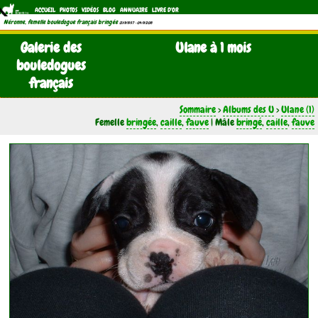
ACCUEIL
PHOTOS
VIDÉOS
BLOG
ANNUAIRE
LIVRE D'OR
Néronne, femelle bouledogue français bringée
(21/11/1997 - 04/11/2011)
Galerie des
Ulane à 1 mois
bouledogues
français
Sommaire
>
Albums des U
>
Ulane (1)
Femelle
bringée
,
caille
,
fauve
| Mâle
bringé
,
caille
,
fauve