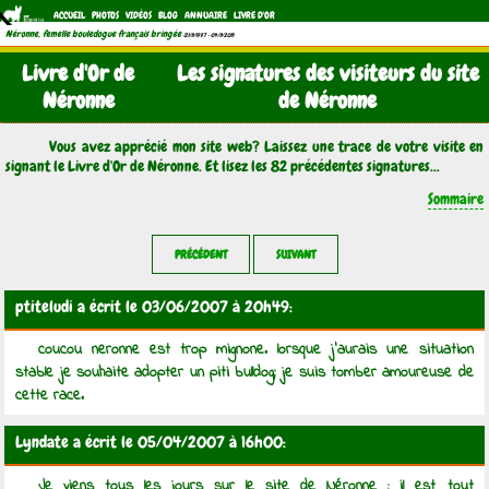
ACCUEIL
PHOTOS
VIDÉOS
BLOG
ANNUAIRE
LIVRE D'OR
Néronne, femelle bouledogue français bringée
(21/11/1997 - 04/11/2011)
Livre d'Or de
Les signatures des visiteurs du site
Néronne
de Néronne
Vous avez apprécié mon site web? Laissez une trace de votre visite en
signant le Livre d'Or de Néronne. Et lisez les 82 précédentes signatures...
Sommaire
PRÉCÉDENT
SUIVANT
ptiteludi a écrit le 03/06/2007 à 20h49:
coucou neronne est trop mignone. lorsque j'aurais une situation
stable je souhaite adopter un piti bulldog; je suis tomber amoureuse de
cette race.
Lyndate a écrit le 05/04/2007 à 16h00:
Je viens tous les jours sur le site de Néronne : il est tout