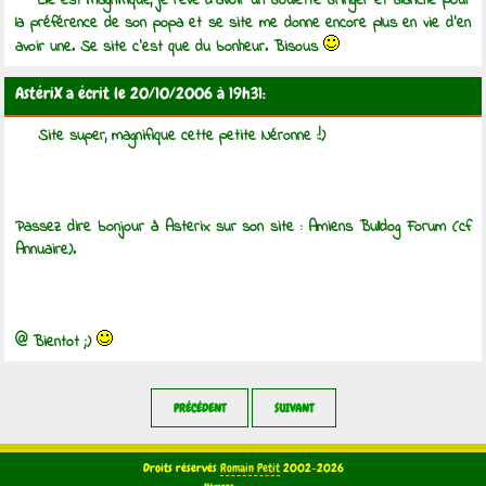
Elle est magnifique, je rêve d'avoir un boulette bringer et blanche pour
la préférence de son popa et se site me donne encore plus en vie d'en
avoir une. Se site c'est que du bonheur. Bisous
AstériX a écrit le 20/10/2006 à 19h31:
Site super, magnifique cette petite Néronne :!)
Passez dire bonjour à Asterix sur son site : Amiens Bulldog Forum (cf
Annuaire).
@ Bientot ;)
PRÉCÉDENT
SUIVANT
Droits réservés
Romain Petit
2002-2026