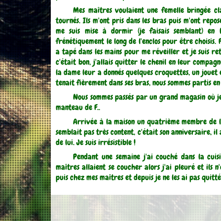
Mes maîtres voulaient une femelle bringée cla
tournés. Ils m'ont pris dans les bras puis m'ont reposé
me suis mise à dormir (je faisais semblant) en 
frénétiquement le long de l'enclos pour être choisis. 
a tapé dans les mains pour me réveiller et je suis re
c'était bon, j'allais quitter le chenil en leur compagn
la dame leur a donnés quelques croquettes, un jouet 
tenait fièrement dans ses bras, nous sommes partis en v
Nous sommes passés par un grand magasin où je 
manteau de F..
Arrivée à la maison un quatrième membre de la f
semblait pas très content, c'était son anniversaire, il
de lui. Je suis irrésistible !
Pendant une semaine j'ai couché dans la cuisi
maîtres allaient se coucher alors j'ai pleuré et ils n
puis chez mes maîtres et depuis je ne les ai pas quitté