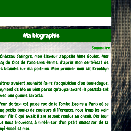
Ma biographie
Sommaire
 Château Salingre, mon éleveur s'appelle Mme Boulet. Mes
sy du Clos de l'ancienne ferme, d'après mon certificat de
ure blanche sur ma poitrine. Mon premier nom est Brooklyn
îtres avaient souhaité faire l'acquisition d'un bouledogue,
 Raymond de M6 ou bien parce qu'auparavant ils possédaient
 avec une gueule écrasée.
r de taxi est passé rue de le Tombe Issoire à Paris où se
nq petits boules de couleurs différentes, nous irons les voir
r fils F. qui avait 11 ans se sont rendus au chenil. Dès leur
s nous trouvions, à l'intérieur d'un petit enclos sur de la
ingé foncé et moi.