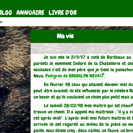
BLOG
ANNUAIRE
LIVRE D'OR
11)
Ma vie
Je suis née le 21/11/97 à coté de Bordeaux au
parents se nomment Isidore de la Chatellerie et Jes
naissance c'est de mon père que je tiens la panach
Neva.
Pedigree de BROOKLYN NEVA
.
En février 98 ceux qui allaient devenir mes ma
peut-être avaient-ils été influencés par le célèbre
un boxer et qu'ils voulaient un chien plus petit mais
Le samedi 28/02/98 mon maître qui est chauffeu
trouve un chenil. Il a appelé ma maîtresse : "il y a ci
cet après-midi". L'après-midi mes futurs maîtres et leu
arrivée ils ont regardé au milieu de la pièce où nou
paille, nous étions cinq : deux cailles, un fauve, un br