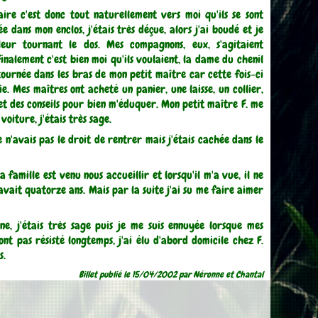
ire c'est donc tout naturellement vers moi qu'ils se sont
e dans mon enclos, j'étais très déçue, alors j'ai boudé et je
leur tournant le dos. Mes compagnons, eux, s'agitaient
Finalement c'est bien moi qu'ils voulaient, la dame du chenil
tournée dans les bras de mon petit maître car cette fois-ci
ie. Mes maîtres ont acheté un panier, une laisse, un collier,
et des conseils pour bien m'éduquer. Mon petit maître F. me
oiture, j'étais très sage.
n'avais pas le droit de rentrer mais j'étais cachée dans le
amille est venu nous accueillir et lorsqu'il m'a vue, il ne
 avait quatorze ans. Mais par la suite j'ai su me faire aimer
ne, j'étais très sage puis je me suis ennuyée lorsque mes
'ont pas résisté longtemps, j'ai élu d'abord domicile chez F.
s.
Billet publié le 15/04/2002 par Néronne et Chantal