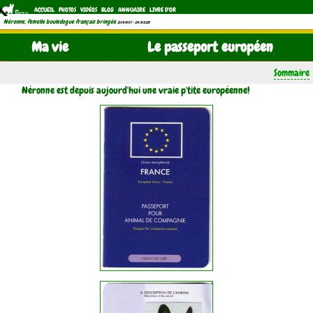
ACCUEIL
PHOTOS
VIDÉOS
BLOG
ANNUAIRE
LIVRE D'OR
Néronne, femelle bouledogue français bringée
(21/11/1997 - 04/11/2011)
Ma vie
Le passeport européen
Sommaire
Néronne est depuis aujourd'hui une vraie p'tite européenne!