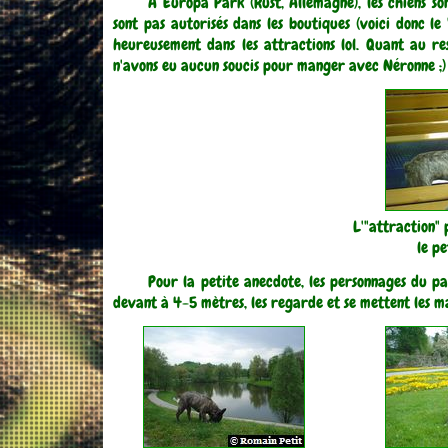
A Europa Park (Rust, Allemagne), les chiens son
sont pas autorisés dans les boutiques (voici donc le
heureusement dans les attractions lol. Quant au re
n'avons eu aucun soucis pour manger avec Néronne ;)
L'"attraction"
le pe
Pour la petite anecdote, les personnages du par
devant à 4-5 mètres, les regarde et se mettent les ma