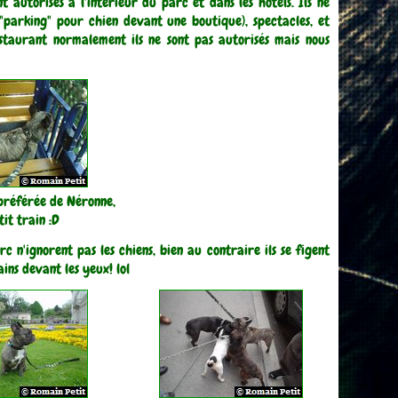
t autorisés à l'intérieur du parc et dans les hôtels. Ils ne
 "parking" pour chien devant une boutique), spectacles, et
staurant normalement ils ne sont pas autorisés mais nous
 préférée de Néronne,
tit train :D
c n'ignorent pas les chiens, bien au contraire ils se figent
ins devant les yeux! lol