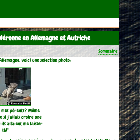
Néronne en Allemagne et Autriche
Sommaire
Allemagne, voici une selection photo:
t mes pôrents? Même
si j'allais croire une
'ils allaient me laisser
là!"