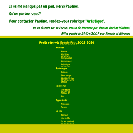
Il ne me manque pas un poil, merci Pauline.
Qu'en pensez-vous?
Pour contacter Pauline, rendez-vous rubrique "
Artistique
".
On en discute sur le Forum:
Dessin de Néronne par Pauline Barbot
Billet publié le 29/04/2007 par Romain et Néronne
Droits réservés
Romain Petit
2002-2026
Néronne
Ma vie
Mes amis
Mes photos
Mes vidéos
Artistique
Bouledogue
Galerie
Généalogie
Bouledofolies
EMMB
Se divertir
Dicoboule
Acteur BF
Jeu
Approfondir
Annuaire
Forum
Le site
Contact
Livre d'Or
Ils en parlent