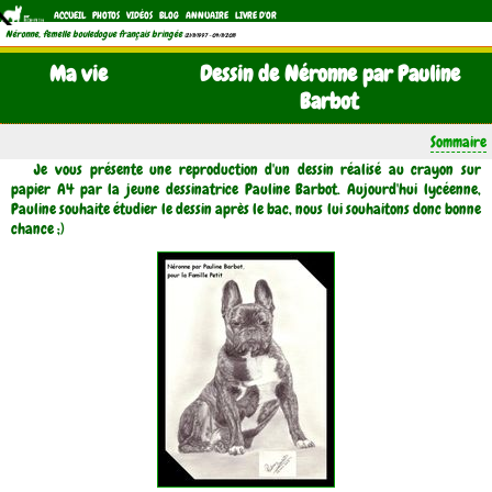
ACCUEIL
PHOTOS
VIDÉOS
BLOG
ANNUAIRE
LIVRE D'OR
Néronne, femelle bouledogue français bringée
(21/11/1997 - 04/11/2011)
Ma vie
Dessin de Néronne par Pauline
Barbot
Sommaire
Je vous présente une reproduction d'un dessin réalisé au crayon sur
papier A4 par la jeune dessinatrice Pauline Barbot. Aujourd'hui lycéenne,
Pauline souhaite étudier le dessin après le bac, nous lui souhaitons donc bonne
chance ;)