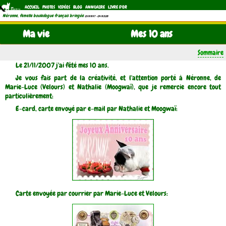
ACCUEIL
PHOTOS
VIDÉOS
BLOG
ANNUAIRE
LIVRE D'OR
Néronne, femelle bouledogue français bringée
(21/11/1997 - 04/11/2011)
Ma vie
Mes 10 ans
Sommaire
Le 21/11/2007 j'ai fêté mes 10 ans.
Je vous fais part de la créativité, et l'attention porté à Néronne, de
Marie-Luce (Velours) et Nathalie (Moogwaï), que je remercie encore tout
particulièrement:
E-card, carte envoyé par e-mail par Nathalie et Moogwaï:
Carte envoyée par courrier par Marie-Luce et Velours: