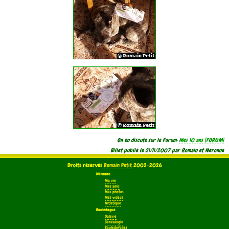
On en discute sur le Forum:
Mes 10 ans
Billet publié le 21/11/2007 par Romain et Néronne
Droits réservés
Romain Petit
2002-2026
Néronne
Ma vie
Mes amis
Mes photos
Mes vidéos
Artistique
Bouledogue
Galerie
Généalogie
Bouledofolies