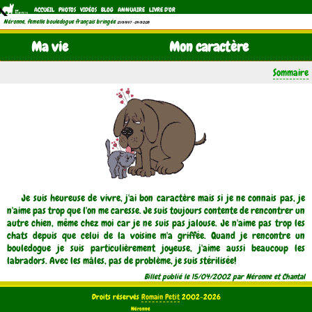
ACCUEIL
PHOTOS
VIDÉOS
BLOG
ANNUAIRE
LIVRE D'OR
Néronne, femelle bouledogue français bringée
(21/11/1997 - 04/11/2011)
Ma vie
Mon caractère
Sommaire
Je suis heureuse de vivre, j'ai bon caractère mais si je ne connais pas, je
n'aime pas trop que l'on me caresse. Je suis toujours contente de rencontrer un
autre chien, même chez moi car je ne suis pas jalouse. Je n'aime pas trop les
chats depuis que celui de la voisine m'a griffée. Quand je rencontre un
bouledogue je suis particulièrement joyeuse, j'aime aussi beaucoup les
labradors. Avec les mâles, pas de problème, je suis stérilisée!
Billet publié le 15/04/2002 par Néronne et Chantal
Droits réservés
Romain Petit
2002-2026
Néronne