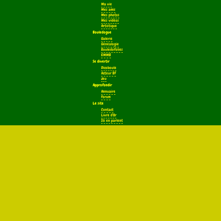
Ma vie
Mes amis
Mes photos
Mes vidéos
Artistique
Bouledogue
Galerie
Généalogie
Bouledofolies
EMMB
Se divertir
Dicoboule
Acteur BF
Jeu
Approfondir
Annuaire
Forum
Le site
Contact
Livre d'Or
Ils en parlent