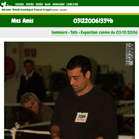
ACCUEIL
PHOTOS
VIDÉOS
BLOG
ANNUAIRE
LIVRE D'OR
Néronne, femelle bouledogue français bringée
(21/11/1997 - 04/11/2011)
Mes Amis
031220061334b
Sommaire
>
Toth
>
Exposition canine du 03/12/2006