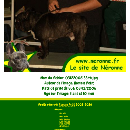
Nom du fichier: 031220061334b.jpg
Auteur de l'image: Romain Petit
Date de prise de vue: 03/12/2006
Age sur l'image: 3 ans et 10 mois
Droits réservés
Romain Petit
2002-2026
Néronne
Ma vie
Mes amis
Mes photos
Mes vidéos
Artistique
Bouledogue