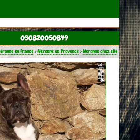
030820050849
éronne en France
>
Néronne en Provence
>
Néronne chez elle