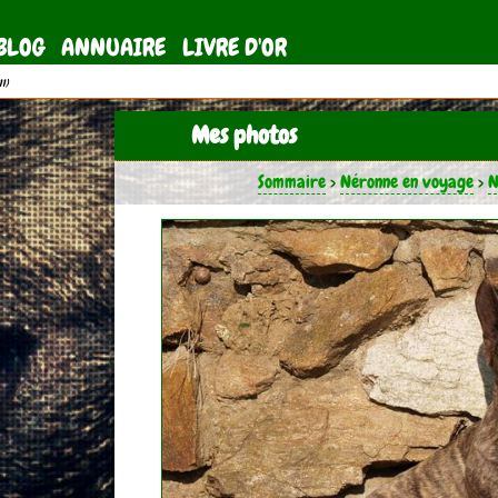
BLOG
ANNUAIRE
LIVRE D'OR
11)
Mes photos
Sommaire
>
Néronne en voyage
>
N