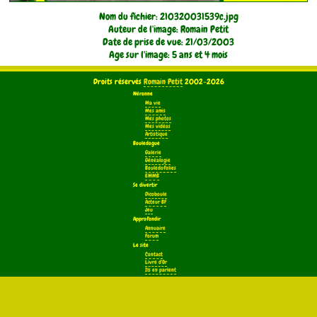
Nom du fichier: 210320031539c.jpg
Auteur de l'image: Romain Petit
Date de prise de vue: 21/03/2003
Age sur l'image: 5 ans et 4 mois
Droits réservés
Romain Petit
2002-2026
Néronne
Ma vie
Mes amis
Mes photos
Mes vidéos
Artistique
Bouledogue
Galerie
Généalogie
Bouledofolies
EMMB
Se divertir
Dicoboule
Acteur BF
Jeu
Approfondir
Annuaire
Forum
Le site
Contact
Livre d'Or
Ils en parlent