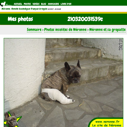
ACCUEIL
PHOTOS
VIDÉOS
BLOG
ANNUAIRE
LIVRE D'OR
Néronne, femelle bouledogue français bringée
(21/11/1997 - 04/11/2011)
Mes photos
210320031539c
Sommaire
>
Photos insolites de Néronne
>
Néronne et sa gropatte