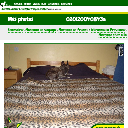
ACCUEIL
PHOTOS
VIDÉOS
BLOG
ANNUAIRE
LIVRE D'OR
Néronne, femelle bouledogue français bringée
(21/11/1997 - 04/11/2011)
Mes photos
020120040843a
Sommaire
>
Néronne en voyage
>
Néronne en France
>
Néronne en Provence
>
Néronne chez elle