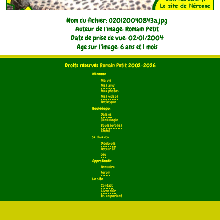
Nom du fichier: 020120040843a.jpg
Auteur de l'image: Romain Petit
Date de prise de vue: 02/01/2004
Age sur l'image: 6 ans et 1 mois
Droits réservés
Romain Petit
2002-2026
Néronne
Ma vie
Mes amis
Mes photos
Mes vidéos
Artistique
Bouledogue
Galerie
Généalogie
Bouledofolies
EMMB
Se divertir
Dicoboule
Acteur BF
Jeu
Approfondir
Annuaire
Forum
Le site
Contact
Livre d'Or
Ils en parlent