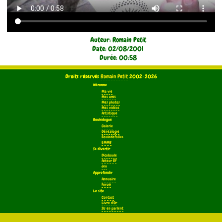
Auteur: Romain Petit
Date: 02/08/2001
Durée: 00:58
Droits réservés
Romain Petit
2002-2026
Néronne
Ma vie
Mes amis
Mes photos
Mes vidéos
Artistique
Bouledogue
Galerie
Généalogie
Bouledofolies
EMMB
Se divertir
Dicoboule
Acteur BF
Jeu
Approfondir
Annuaire
Forum
Le site
Contact
Livre d'Or
Ils en parlent