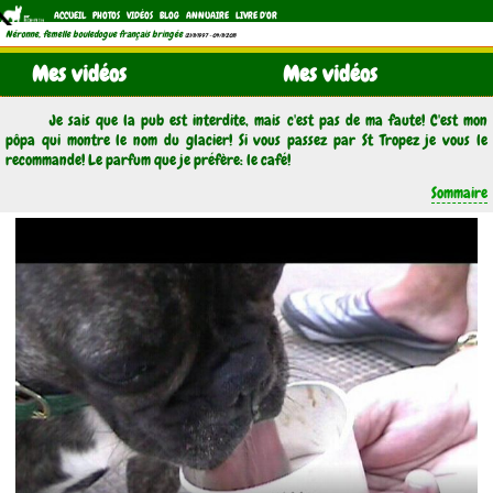
ACCUEIL
PHOTOS
VIDÉOS
BLOG
ANNUAIRE
LIVRE D'OR
Néronne, femelle bouledogue français bringée
(21/11/1997 - 04/11/2011)
Mes vidéos
Mes vidéos
Je sais que la pub est interdite, mais c'est pas de ma faute! C'est mon
pôpa qui montre le nom du glacier! Si vous passez par St Tropez je vous le
recommande! Le parfum que je préfère: le café!
Sommaire