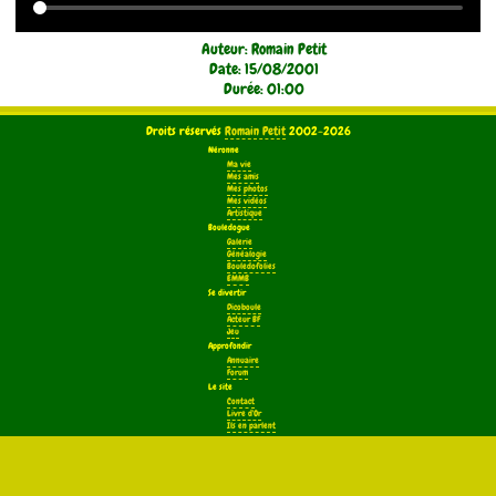
Auteur: Romain Petit
Date: 15/08/2001
Durée: 01:00
Droits réservés
Romain Petit
2002-2026
Néronne
Ma vie
Mes amis
Mes photos
Mes vidéos
Artistique
Bouledogue
Galerie
Généalogie
Bouledofolies
EMMB
Se divertir
Dicoboule
Acteur BF
Jeu
Approfondir
Annuaire
Forum
Le site
Contact
Livre d'Or
Ils en parlent