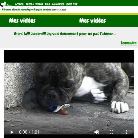
ACCUEIL
PHOTOS
VIDÉOS
BLOG
ANNUAIRE
LIVRE D'OR
Néronne, femelle bouledogue français bringée
(21/11/1997 - 04/11/2011)
Mes vidéos
Mes vidéos
Alors là!!! J'adore!!! J'y vais doucement pour ne pas l'abimer...
Sommaire