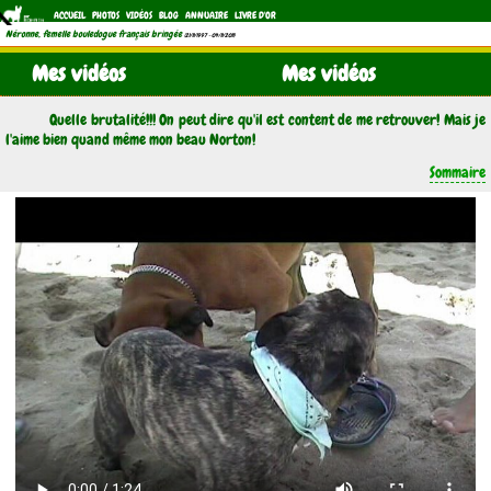
ACCUEIL
PHOTOS
VIDÉOS
BLOG
ANNUAIRE
LIVRE D'OR
Néronne, femelle bouledogue français bringée
(21/11/1997 - 04/11/2011)
Mes vidéos
Mes vidéos
Quelle brutalité!!! On peut dire qu'il est content de me retrouver! Mais je
l'aime bien quand même mon beau Norton!
Sommaire