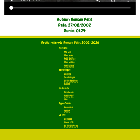
Auteur: Romain Petit
Date: 27/08/2002
Durée: 01:24
Droits réservés
Romain Petit
2002-2026
Néronne
Ma vie
Mes amis
Mes photos
Mes vidéos
Artistique
Bouledogue
Galerie
Généalogie
Bouledofolies
EMMB
Se divertir
Dicoboule
Acteur BF
Jeu
Approfondir
Annuaire
Forum
Le site
Contact
Livre d'Or
Ils en parlent