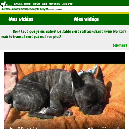
ACCUEIL
PHOTOS
VIDÉOS
BLOG
ANNUAIRE
LIVRE D'OR
Néronne, femelle bouledogue français bringée
(21/11/1997 - 04/11/2011)
Mes vidéos
Mes vidéos
Bon! Faut que je me calme! Le sable c'est rafraichissant (Hein Norton?)
mais le transat c'est pas mal non plus!
Sommaire