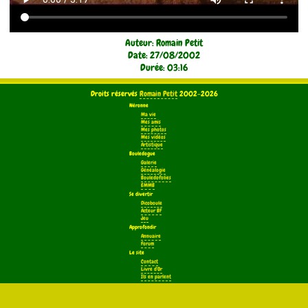
Auteur: Romain Petit
Date: 27/08/2002
Durée: 03:16
Droits réservés
Romain Petit
2002-2026
Néronne
Ma vie
Mes amis
Mes photos
Mes vidéos
Artistique
Bouledogue
Galerie
Généalogie
Bouledofolies
EMMB
Se divertir
Dicoboule
Acteur BF
Jeu
Approfondir
Annuaire
Forum
Le site
Contact
Livre d'Or
Ils en parlent