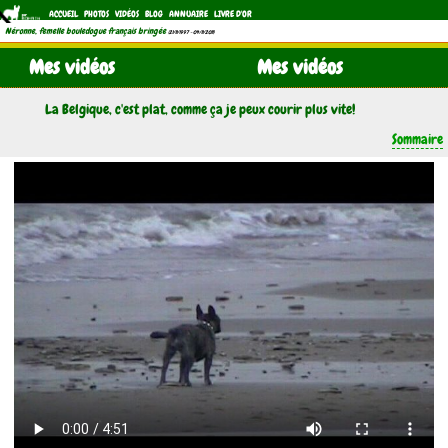
ACCUEIL
PHOTOS
VIDÉOS
BLOG
ANNUAIRE
LIVRE D'OR
Néronne, femelle bouledogue français bringée
(21/11/1997 - 04/11/2011)
Mes vidéos
Mes vidéos
La Belgique, c'est plat, comme ça je peux courir plus vite!
Sommaire