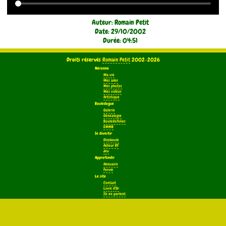
Auteur: Romain Petit
Date: 29/10/2002
Durée: 04:51
Droits réservés
Romain Petit
2002-2026
Néronne
Ma vie
Mes amis
Mes photos
Mes vidéos
Artistique
Bouledogue
Galerie
Généalogie
Bouledofolies
EMMB
Se divertir
Dicoboule
Acteur BF
Jeu
Approfondir
Annuaire
Forum
Le site
Contact
Livre d'Or
Ils en parlent