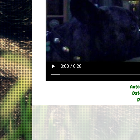
Aute
Dat
D