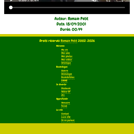
Auteur: Romain Petit
Date: 18/04/2001
Durée: 00:44
Droits réservés
Romain Petit
2002-2026
Néronne
Ma vie
Mes amis
Mes photos
Mes vidéos
Artistique
Bouledogue
Galerie
Généalogie
Bouledofolies
EMMB
Se divertir
Dicoboule
Acteur BF
Jeu
Approfondir
Annuaire
Forum
Le site
Contact
Livre d'Or
Ils en parlent