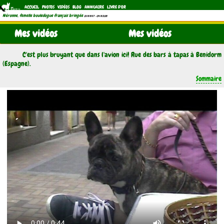
ACCUEIL
PHOTOS
VIDÉOS
BLOG
ANNUAIRE
LIVRE D'OR
Néronne, femelle bouledogue français bringée
(21/11/1997 - 04/11/2011)
Mes vidéos
Mes vidéos
C'est plus bruyant que dans l'avion ici! Rue des bars à tapas à Benidorm
(Espagne).
Sommaire