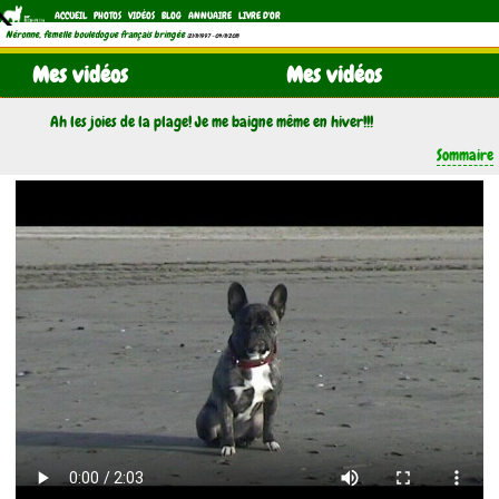
ACCUEIL
PHOTOS
VIDÉOS
BLOG
ANNUAIRE
LIVRE D'OR
Néronne, femelle bouledogue français bringée
(21/11/1997 - 04/11/2011)
Mes vidéos
Mes vidéos
Ah les joies de la plage! Je me baigne même en hiver!!!
Sommaire