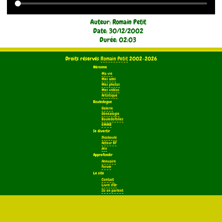
Auteur: Romain Petit
Date: 30/12/2002
Durée: 02:03
Droits réservés
Romain Petit
2002-2026
Néronne
Ma vie
Mes amis
Mes photos
Mes vidéos
Artistique
Bouledogue
Galerie
Généalogie
Bouledofolies
EMMB
Se divertir
Dicoboule
Acteur BF
Jeu
Approfondir
Annuaire
Forum
Le site
Contact
Livre d'Or
Ils en parlent