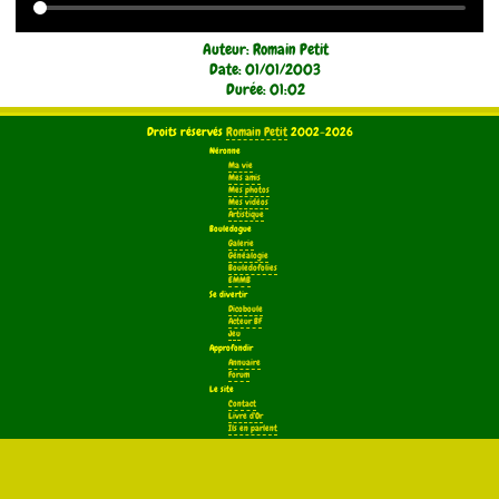
Auteur: Romain Petit
Date: 01/01/2003
Durée: 01:02
Droits réservés
Romain Petit
2002-2026
Néronne
Ma vie
Mes amis
Mes photos
Mes vidéos
Artistique
Bouledogue
Galerie
Généalogie
Bouledofolies
EMMB
Se divertir
Dicoboule
Acteur BF
Jeu
Approfondir
Annuaire
Forum
Le site
Contact
Livre d'Or
Ils en parlent