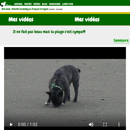
ACCUEIL
PHOTOS
VIDÉOS
BLOG
ANNUAIRE
LIVRE D'OR
Néronne, femelle bouledogue français bringée
(21/11/1997 - 04/11/2011)
Mes vidéos
Mes vidéos
Il ne fait pas beau mais la plage c'est sympa!!!
Sommaire