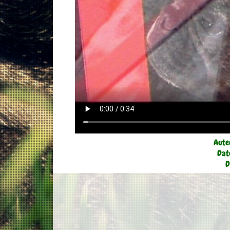
Aute
Dat
D