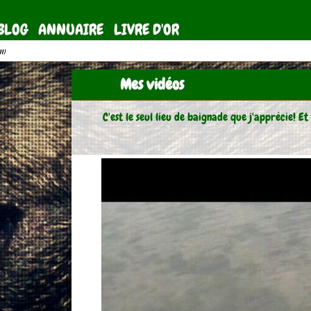
BLOG
ANNUAIRE
LIVRE D'OR
11)
Mes vidéos
C'est le seul lieu de baignade que j'apprécie! Et 