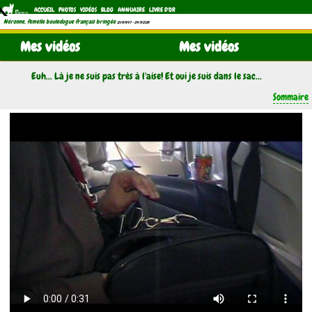
ACCUEIL
PHOTOS
VIDÉOS
BLOG
ANNUAIRE
LIVRE D'OR
Néronne, femelle bouledogue français bringée
(21/11/1997 - 04/11/2011)
Mes vidéos
Mes vidéos
Euh... Là je ne suis pas très à l'aise! Et oui je suis dans le sac...
Sommaire