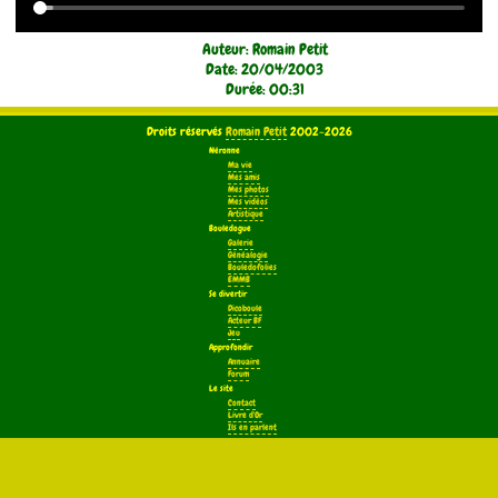
Auteur: Romain Petit
Date: 20/04/2003
Durée: 00:31
Droits réservés
Romain Petit
2002-2026
Néronne
Ma vie
Mes amis
Mes photos
Mes vidéos
Artistique
Bouledogue
Galerie
Généalogie
Bouledofolies
EMMB
Se divertir
Dicoboule
Acteur BF
Jeu
Approfondir
Annuaire
Forum
Le site
Contact
Livre d'Or
Ils en parlent