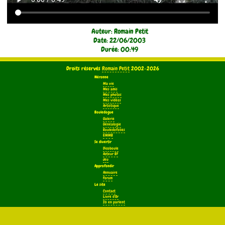
Auteur: Romain Petit
Date: 22/06/2003
Durée: 00:49
Droits réservés
Romain Petit
2002-2026
Néronne
Ma vie
Mes amis
Mes photos
Mes vidéos
Artistique
Bouledogue
Galerie
Généalogie
Bouledofolies
EMMB
Se divertir
Dicoboule
Acteur BF
Jeu
Approfondir
Annuaire
Forum
Le site
Contact
Livre d'Or
Ils en parlent