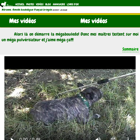
ACCUEIL
PHOTOS
VIDÉOS
BLOG
ANNUAIRE
LIVRE D'OR
Néronne, femelle bouledogue français bringée
(21/11/1997 - 04/11/2011)
Mes vidéos
Mes vidéos
Alors là on démarre la mégabouledo! Donc mes maîtres testent sur moi
un méga pulvérisateur et j'aime méga ça!!!
Sommaire