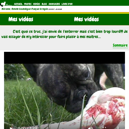
ACCUEIL
PHOTOS
VIDÉOS
BLOG
ANNUAIRE
LIVRE D'OR
Néronne, femelle bouledogue français bringée
(21/11/1997 - 04/11/2011)
Mes vidéos
Mes vidéos
C'est quoi ce truc, j'ai envie de l'enterrer mais c'est bien trop lourd!!! Je
vais essayer de m'y intéresser pour faire plaisir à mes maîtres...
Sommaire