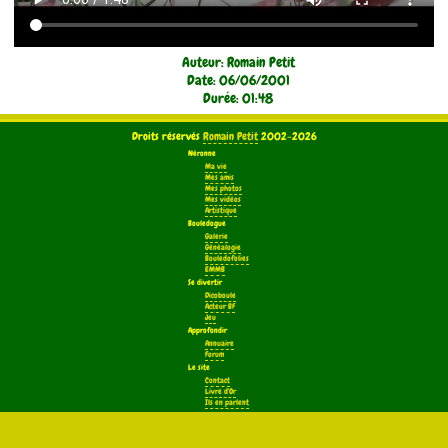
Auteur: Romain Petit
Date: 06/06/2001
Durée: 01:48
Droits réservés
Romain Petit
2002-2026
Néronne
Ma vie
Mes amis
Mes photos
Mes vidéos
Artistique
Bouledogue
Galerie
Généalogie
Bouledofolies
EMMB
Se divertir
Dicoboule
Acteur BF
Jeu
Approfondir
Annuaire
Forum
Le site
Contact
Livre d'Or
Ils en parlent