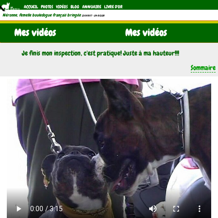
ACCUEIL
PHOTOS
VIDÉOS
BLOG
ANNUAIRE
LIVRE D'OR
Néronne, femelle bouledogue français bringée
(21/11/1997 - 04/11/2011)
Mes vidéos
Mes vidéos
Je finis mon inspection, c'est pratique! Juste à ma hauteur!!!
Sommaire