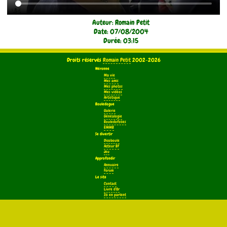
Auteur: Romain Petit
Date: 07/08/2004
Durée: 03:15
Droits réservés
Romain Petit
2002-2026
Néronne
Ma vie
Mes amis
Mes photos
Mes vidéos
Artistique
Bouledogue
Galerie
Généalogie
Bouledofolies
EMMB
Se divertir
Dicoboule
Acteur BF
Jeu
Approfondir
Annuaire
Forum
Le site
Contact
Livre d'Or
Ils en parlent