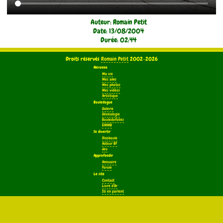
Auteur: Romain Petit
Date: 13/08/2004
Durée: 02:44
Droits réservés
Romain Petit
2002-2026
Néronne
Ma vie
Mes amis
Mes photos
Mes vidéos
Artistique
Bouledogue
Galerie
Généalogie
Bouledofolies
EMMB
Se divertir
Dicoboule
Acteur BF
Jeu
Approfondir
Annuaire
Forum
Le site
Contact
Livre d'Or
Ils en parlent