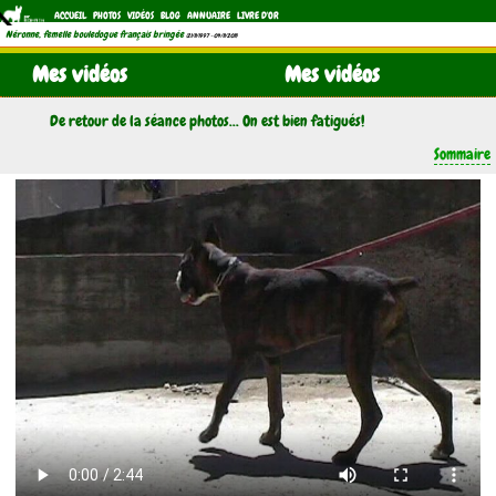
ACCUEIL
PHOTOS
VIDÉOS
BLOG
ANNUAIRE
LIVRE D'OR
Néronne, femelle bouledogue français bringée
(21/11/1997 - 04/11/2011)
Mes vidéos
Mes vidéos
De retour de la séance photos... On est bien fatigués!
Sommaire