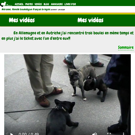
ACCUEIL
PHOTOS
VIDÉOS
BLOG
ANNUAIRE
LIVRE D'OR
Néronne, femelle bouledogue français bringée
(21/11/1997 - 04/11/2011)
Mes vidéos
Mes vidéos
En Allemagne et en Autriche j'ai rencontré trois boules en même temps et
en plus j'ai le ticket avec l'un d'entre eux!!
Sommaire