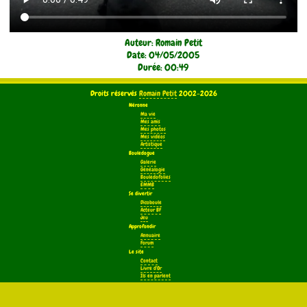
Auteur: Romain Petit
Date: 04/05/2005
Durée: 00:49
Droits réservés
Romain Petit
2002-2026
Néronne
Ma vie
Mes amis
Mes photos
Mes vidéos
Artistique
Bouledogue
Galerie
Généalogie
Bouledofolies
EMMB
Se divertir
Dicoboule
Acteur BF
Jeu
Approfondir
Annuaire
Forum
Le site
Contact
Livre d'Or
Ils en parlent