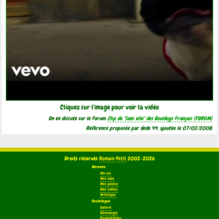
Cliquez sur l'image pour voir la vidéo
On en discute sur le Forum:
Clip de "Sans elle" des Bouldogs Français
Référence proposée par dede 44, ajoutée le 07/02/2008
Droits réservés
Romain Petit
2002-2026
Néronne
Ma vie
Mes amis
Mes photos
Mes vidéos
Artistique
Bouledogue
Galerie
Généalogie
Bouledofolies