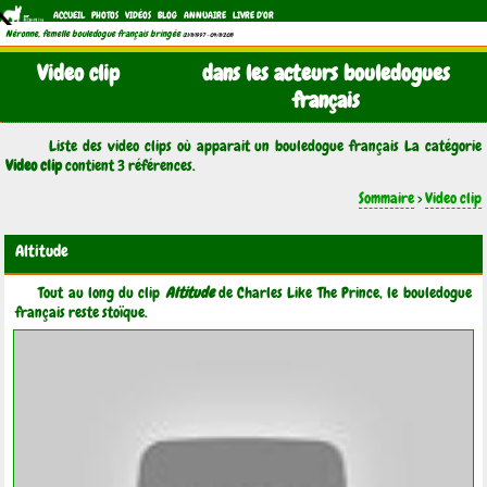
ACCUEIL
PHOTOS
VIDÉOS
BLOG
ANNUAIRE
LIVRE D'OR
Néronne, femelle bouledogue français bringée
(21/11/1997 - 04/11/2011)
Video clip
dans les acteurs bouledogues
français
Liste des video clips où apparait un bouledogue français La catégorie
Video clip
contient 3 références.
Sommaire
>
Video clip
Altitude
Tout au long du clip
Altitude
de Charles Like The Prince, le bouledogue
français reste stoïque.