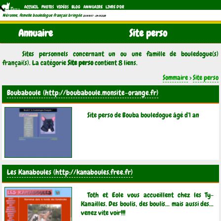
ACCUEIL
PHOTOS
VIDÉOS
BLOG
ANNUAIRE
LIVRE D'OR
Néronne, femelle bouledogue français bringée
(21/11/1997 - 04/11/2011)
Annuaire
Site perso
Sites personnels concernant un ou une famille de bouledogue(s)
françai(s). La catégorie
Site perso
contient 8 liens.
Sommaire
>
Site perso
Boubaboule
Site perso de Bouba bouledogue âgé d'1 an
Les Kanaboules
Toth et Eole vous accueillent chez les Ty-
Kanailles. Des boulis, des boulis... mais aussi des...
venez vite voir!!!