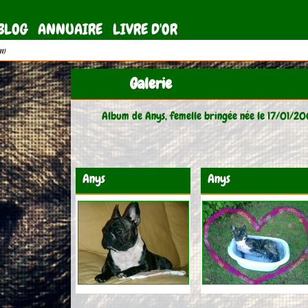
BLOG
ANNUAIRE
LIVRE D'OR
11)
Galerie
Album de Anys, femelle bringée née le 17/01/20
Anys
Anys