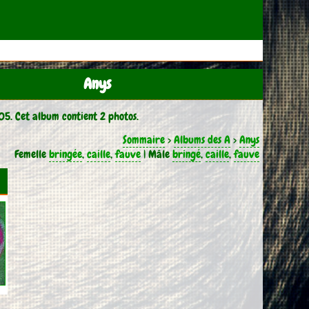
Anys
05. Cet album contient 2 photos.
Sommaire
>
Albums des A
>
Anys
Femelle
bringée
,
caille
,
fauve
| Mâle
bringé
,
caille
,
fauve