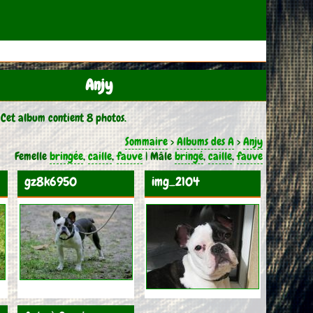
Anjy
 Cet album contient 8 photos.
Sommaire
>
Albums des A
>
Anjy
Femelle
bringée
,
caille
,
fauve
| Mâle
bringé
,
caille
,
fauve
gz8k6950
img_2104