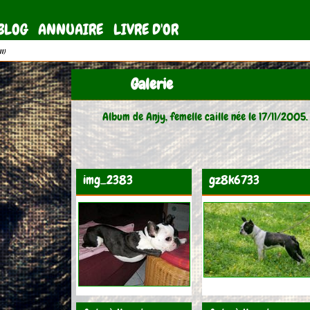
BLOG
ANNUAIRE
LIVRE D'OR
11)
Galerie
Album de Anjy, femelle caille née le 17/11/2005.
img_2383
gz8k6733