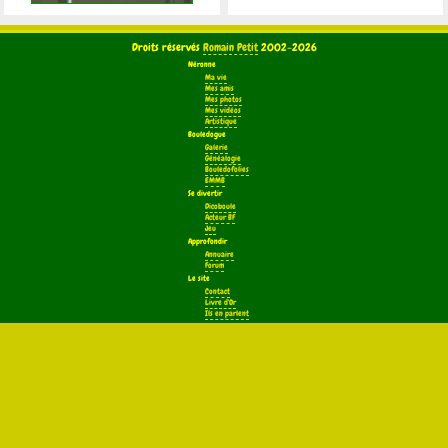
Droits réservés
Romain Petit
2002-2026
Néronne
Ma vie
Mes amis
Mes photos
Mes vidéos
Artistique
Bouledogue
Galerie
Généalogie
Bouledofolies
EMMB
Se divertir
Dicoboule
Acteur BF
Jeu
Approfondir
Annuaire
Forum
Le site
Contact
Livre d'Or
Ils en parlent