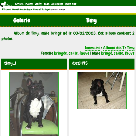
ACCUEIL
PHOTOS
VIDÉOS
BLOG
ANNUAIRE
LIVRE D'OR
Néronne, femelle bouledogue français bringée
(21/11/1997 - 04/11/2011)
Galerie
Timy
Album de Timy, mâle bringé né le 03/02/2003. Cet album contient 2
photos.
Sommaire
>
Albums des T
>
Timy
Femelle
bringée
,
caille
,
fauve
| Mâle
bringé
,
caille
,
fauve
timy_1
dsc01145