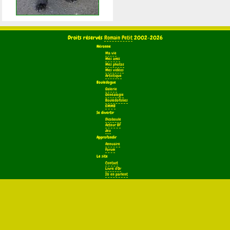
Droits réservés
Romain Petit
2002-2026
Néronne
Ma vie
Mes amis
Mes photos
Mes vidéos
Artistique
Bouledogue
Galerie
Généalogie
Bouledofolies
EMMB
Se divertir
Dicoboule
Acteur BF
Jeu
Approfondir
Annuaire
Forum
Le site
Contact
Livre d'Or
Ils en parlent