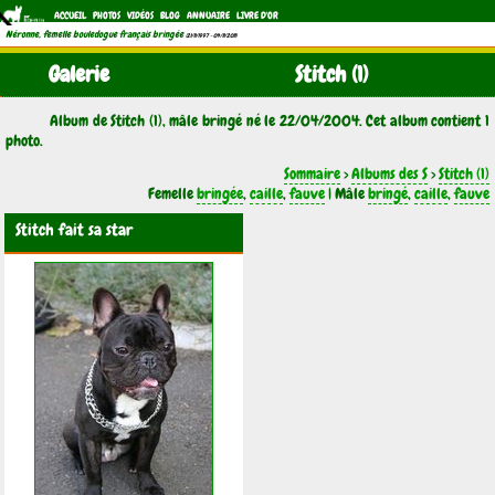
ACCUEIL
PHOTOS
VIDÉOS
BLOG
ANNUAIRE
LIVRE D'OR
Néronne, femelle bouledogue français bringée
(21/11/1997 - 04/11/2011)
Galerie
Stitch (1)
Album de Stitch (1), mâle bringé né le 22/04/2004. Cet album contient 1
photo.
Sommaire
>
Albums des S
>
Stitch (1)
Femelle
bringée
,
caille
,
fauve
| Mâle
bringé
,
caille
,
fauve
Stitch fait sa star