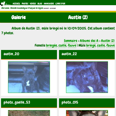
ACCUEIL
PHOTOS
VIDÉOS
BLOG
ANNUAIRE
LIVRE D'OR
Néronne, femelle bouledogue français bringée
(21/11/1997 - 04/11/2011)
Galerie
Austin (2)
Album de Austin (2), mâle bringé né le 10/04/2005. Cet album contient
7 photos.
Sommaire
>
Albums des A
>
Austin (2)
Femelle
bringée
,
caille
,
fauve
| Mâle
bringé
,
caille
,
fauve
austin_20
austin_22
photo_gaelle_53
photo_015