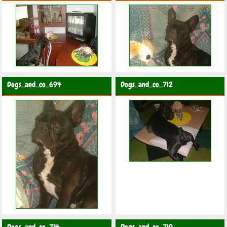
Dogs_and_co_694
Dogs_and_co_712