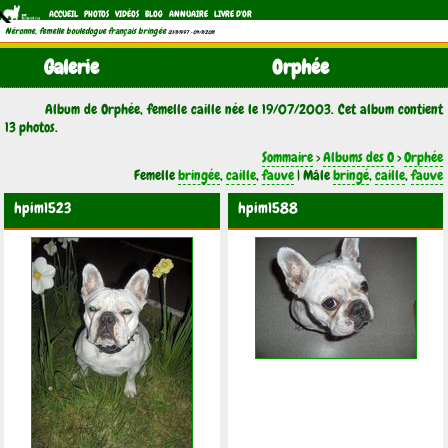
ACCUEIL
PHOTOS
VIDÉOS
BLOG
ANNUAIRE
LIVRE D'OR
Néronne, femelle bouledogue français bringée
(21/11/1997 - 04/11/2011)
Galerie
Orphée
Album de Orphée, femelle caille née le 19/07/2003. Cet album contient
13 photos.
Sommaire
>
Albums des O
>
Orphée
Femelle
bringée
,
caille
,
fauve
| Mâle
bringé
,
caille
,
fauve
hpim1523
hpim1588