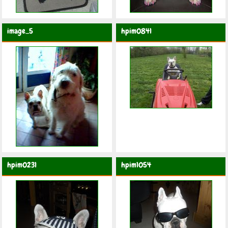
image_5
hpim0841
hpim0231
hpim1054