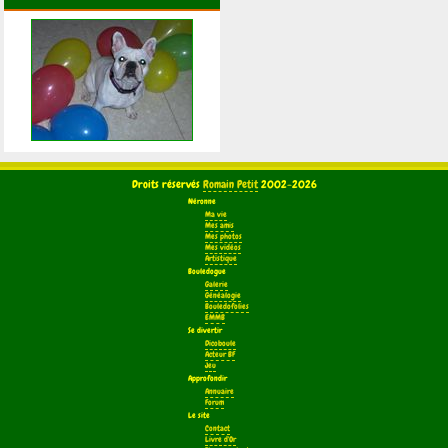
Droits réservés
Romain Petit
2002-2026
Néronne
Ma vie
Mes amis
Mes photos
Mes vidéos
Artistique
Bouledogue
Galerie
Généalogie
Bouledofolies
EMMB
Se divertir
Dicoboule
Acteur BF
Jeu
Approfondir
Annuaire
Forum
Le site
Contact
Livre d'Or