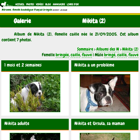
ACCUEIL
PHOTOS
VIDÉOS
BLOG
ANNUAIRE
LIVRE D'OR
Néronne, femelle bouledogue français bringée
(21/11/1997 - 04/11/2011)
Galerie
Nikita (2)
Album de Nikita (2), femelle caille née le 21/04/2005. Cet album
contient 7 photos.
Sommaire
>
Albums des N
>
Nikita (2)
Femelle
bringée
,
caille
,
fauve
| Mâle
bringé
,
caille
,
fauve
1 mois et 2 semaines
Nikita a un problème
Nikita adulte
Nikita et Ursula, sa maman